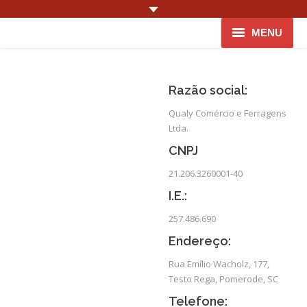
MENU
Home
Razão social:
Empresa
Qualy Comércio e Ferragens
Ltda.
Serviços
CNPJ
Produtos
21.206.3260001-40
Orçamento
I.E.:
257.486.690
Contato
Endereço:
Rua Emílio Wacholz, 177,
Testo Rega, Pomerode, SC
Telefone: